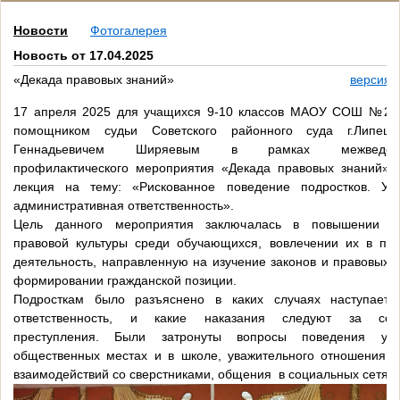
Новости
Фотогалерея
Новость от 17.04.2025
«Декада правовых знаний»
версия 
17 апреля 2025 для учащихся 9-10 классов МАОУ СОШ №29 
помощником судьи Советского районного суда г.Липец
Геннадьевичем Ширяевым в рамках межведомст
профилактического мероприятия «Декада правовых знаний» 
лекция на тему: «Рискованное поведение подростков. Уг
административная ответственность».
Цель данного мероприятия заключалась в повышении зн
правовой культуры среди обучающихся, вовлечении их в пра
деятельность, направленную на изучение законов и правовых 
формировании гражданской позиции.
Подросткам было разъяснено в каких случаях наступает 
ответственность, и какие наказания следуют за сов
преступления. Были затронуты вопросы поведения уч
общественных местах и в школе, уважительного отношения к
взаимодействий со сверстниками, общения в социальных сетях.