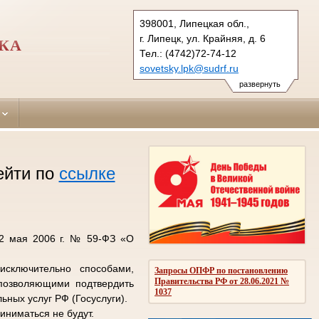
398001, Липецкая обл.,
г. Липецк, ул. Крайняя, д. 6
ЦКА
Тел.: (4742)72-74-12
sovetsky.lpk@sudrf.ru
развернуть
ейти по
ссылке
 2 мая 2006 г. № 59-ФЗ «О
сключительно способами,
Запросы ОПФР по постановлению
Правительства РФ от 28.06.2021 №
позволяющими подтвердить
1037
ьных услуг РФ (Госуслуги).
иниматься не будут.