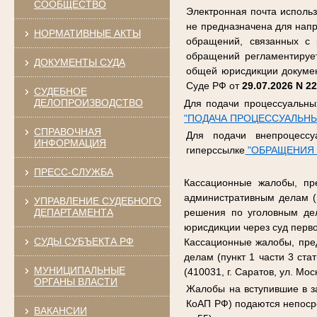
СООБЩЕСТВО
Электронная почта исполь
не предназначена для напр
НОРМАТИВНЫЕ АКТЫ
обращений, связанных с 
обращений регламентируе
ДОКУМЕНТЫ СУДА
общей юрисдикции докумен
Суде РФ от
29.07.2026 N 2
СУДЕБНОЕ
ДЕЛОПРОИЗВОДСТВО
Для подачи процессуальны
"ПОДАЧА ПРОЦЕССУАЛЬНЫ
СПРАВОЧНАЯ
Для подачи внепроцессу
ИНФОРМАЦИЯ
гиперссылке
"ОБРАЩЕНИЯ 
ПРЕСС-СЛУЖБА
Кассационные жалобы, пр
административным делам (п
УПРАВЛЕНИЕ СУДЕБНОГО
ДЕПАРТАМЕНТА
решения по уголовным дел
юрисдикции через суд перв
СУДЫ СУБЪЕКТА РФ
Кассационные жалобы, пре
делам (пункт 1 части 3 ст
МУНИЦИПАЛЬНЫЕ
(410031, г. Саратов, ул. Моск
ОРГАНЫ ВЛАСТИ
Жалобы на вступившие в з
КоАП РФ) подаются непосре
ВАКАНСИИ