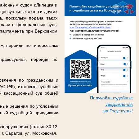
айонным судом г.Липецка и
цессуальных актов и других
, поскольку подача таких
одачи в федеральные суды
епартамента при Верховном
», перейдя по гиперссылке
правосудие», перейдя по
овления по гражданским и
КАС РФ), итоговые судебные
ый кассационный суд общей
Получайте судебные
уведомления
бные решения по уголовным
на Госуслугах!
онный суд общей юрисдикции
онарушениях (статья 30.12
. Саратов, ул. Московская,