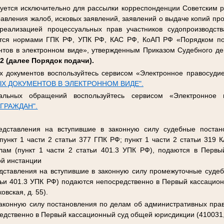
зуется исключительно для рассылки корреспонденции Советским р
авления жалоб, исковых заявлений, заявлений о выдаче копий про
реализацией процессуальных прав участников судопроизводства
тся нормами ГПК РФ, УПК РФ, КАС РФ, КоАП РФ «Порядком п
тов в электронном виде», утвержденным Приказом Судебного д
22 (далее Порядок подачи).
х документов воспользуйтесь сервисом «Электронное правосудие
Х ДОКУМЕНТОВ В ЭЛЕКТРОННОМ ВИДЕ".
альных обращений воспользуйтесь сервисом «Электронное 
ГРАЖДАН".
едставления на вступившие в законную силу судебные постан
ункт 1 части 2 статьи 377 ГПК РФ; пункт 1 части 2 статьи 319 
ам (пункт 1 части 2 статьи 401.3 УПК РФ), подаются в Перв
ой инстанции
дставления на вступившие в законную силу промежуточные суде
атьи 401.3 УПК РФ) подаются непосредственно в Первый кассаци
овская, д. 55).
аконную силу постановления по делам об административных прав
дственно в Первый кассационный суд общей юрисдикции (410031, г