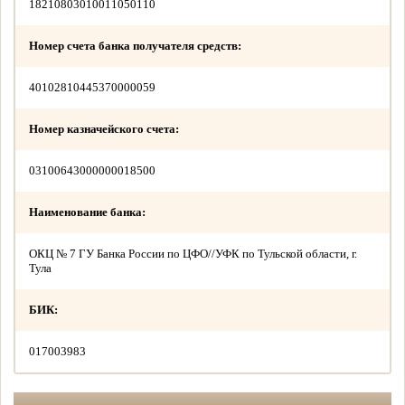
18210803010011050110
Номер счета банка получателя средств:
40102810445370000059
Номер казначейского счета:
03100643000000018500
Наименование банка:
ОКЦ № 7 ГУ Банка России по ЦФО//УФК по Тульской области, г.
Тула
БИК:
017003983